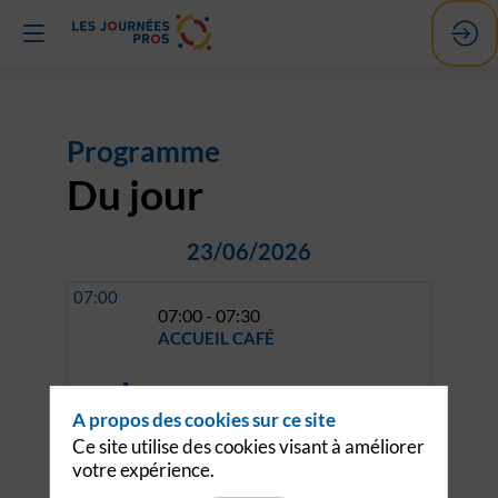
Programme
Du jour
23/06/2026
07:00
07:00 - 07:30
ACCUEIL CAFÉ
07:30 - 07:40
A propos des cookies sur ce site
Le mot d'accueil de l'USH et
Ce site utilise des cookies visant à améliorer
présentation des enjeux de la
journée
votre expérience.
EDL : Alliance territoriale sur les