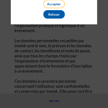
personnel par le système d’authentification
Accepter
inwink est nécessaire pour permettre à
l’utilisateur de s’inscrire à un évènement,
Refuser
d’accéder au site d’un évènement, et de
consulter les informations relatives à
l’organisation pratique et logistique d’un
évènement.
Les données personnelles recueillies par
inwink sont le nom, le prénom et les données
de contact, les identifiants et mots de passe,
ainsi que tous les champs choisis par
l’organisateur d’évènements et qui
apparaissent dans le formulaire d’inscription
à un évènement.
Ces données à caractère personnel
concernant l’utilisateur sont confidentielles
et conservées par inwink. Elles pourront être
communiquées à ses partenaires et
prestataires exclusivement pour la gestion de
QR Code
l’inscription et de la participation de