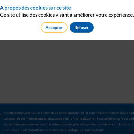
A propos des cookies sur ce site
Ce site utilise des cookies visant à améliorer votre expérience.
Accepter
Refuser
Les informations recueillies à partir de ce formulaire font l’objet d’un traitement informatique des
Le recueil de ces informations est nécessaire pour la finalité suivante : Inscription en ligne des pa
Vos données personnelles ne sont traitées que pour gérer et organiser nos évènements. En aucun c
tiers. Pour plus d'informations, consulter notre Politique de confidentialité.