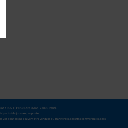
tiné à l’USH (14 rue Lord Byron, 75008 Paris).
rticipants à la journée proposée.
as vos données ne peuvent être vendues ou transférées à des fins commerciales à des