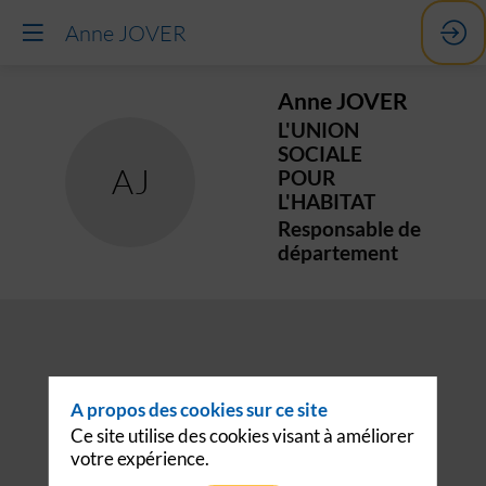
Anne JOVER
Anne
JOVER
L'UNION
SOCIALE
AJ
POUR
L'HABITAT
Responsable de
département
A propos des cookies sur ce site
Ce site utilise des cookies visant à améliorer
votre expérience.