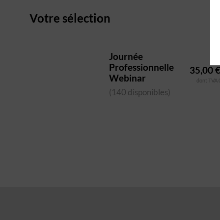
Votre sélection
Journée
Professionnelle
35,00 
Webinar
dont TVA 
(140 disponibles)