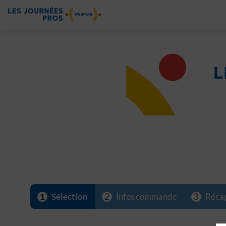
1
2
3
Sélection
Infos commande
Récap