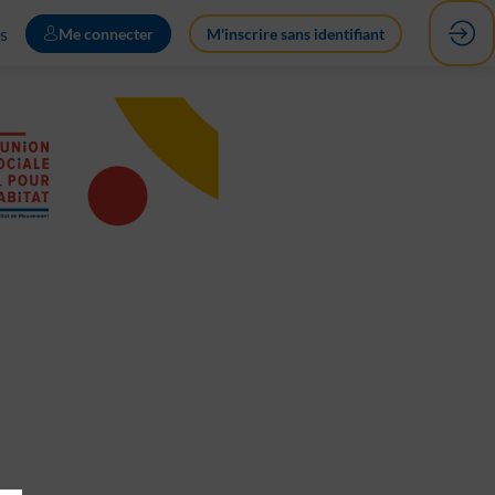
s
Me connecter
M'inscrire sans identifiant