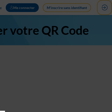
e
Me connecter
M'inscrire sans identifiant
er votre QR Code