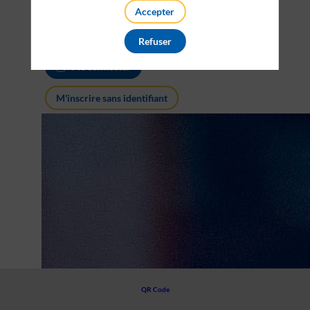
Payante
Accepter
Refuser
Me connecter
M'inscrire sans identifiant
QR Code