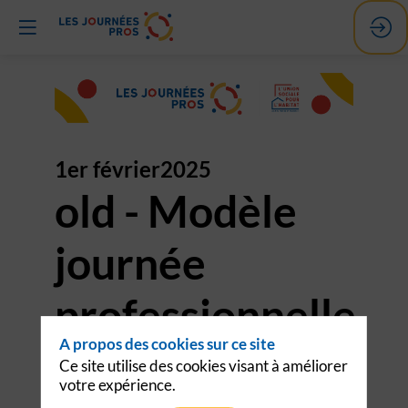
1er février
2025
old - Modèle
journée
professionnelle
A propos des cookies sur ce site
- présentielle -
Ce site utilise des cookies visant à améliorer
votre expérience.