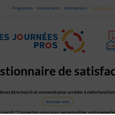
Programme
Intervenants
Informations
Questionnair
tionnaire de satisfa
devez être inscrit et connecté pour accéder à cette fonction
Inscrivez-vous
 inscrit ? Connectez-vous pour personnaliser votre experie