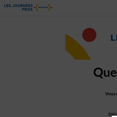
Ques
Vous 
Déja