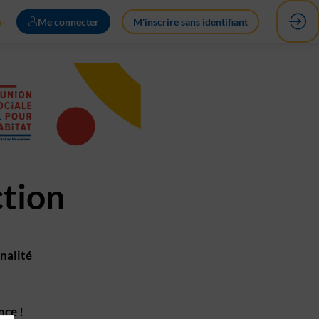
e
Me connecter
M'inscrire sans identifiant
ction
nalité
nce !