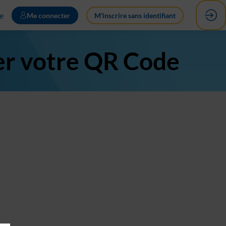
e
Me connecter
M'inscrire sans identifiant
er votre QR Code