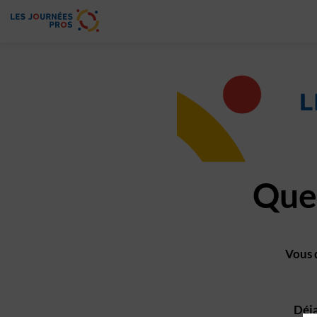
Ques
Vous 
Déja