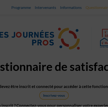
Programme
Intervenants
Informations
Questionnair
tionnaire de satisfa
devez être inscrit et connecté pour accéder à cette fonction
Inscrivez-vous
 inscrit ? Connectez-vous pour personnaliser votre experie