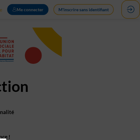
e
Me connecter
M'inscrire sans identifiant
ction
nalité
nce !