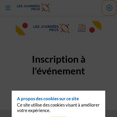
Inscription à
l'événement
Me connecter (avec mon
Contacter le
A propos des cookies sur ce site
compte USH)
support
Ce site utilise des cookies visant à améliorer
votre expérience.